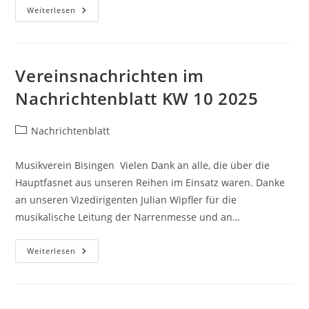
Vereinsnachrichten
Weiterlesen
Im
Nachrichtenblatt
KW
11
2025
Vereinsnachrichten im
Nachrichtenblatt KW 10 2025
Beitrags-
Nachrichtenblatt
Kategorie:
Musikverein Bisingen Vielen Dank an alle, die über die
Hauptfasnet aus unseren Reihen im Einsatz waren. Danke
an unseren Vizedirigenten Julian Wipfler für die
musikalische Leitung der Narrenmesse und an…
Vereinsnachrichten
Weiterlesen
Im
Nachrichtenblatt
KW
10
2025