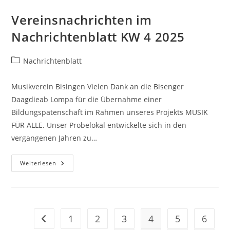
2025
Vereinsnachrichten im
Nachrichtenblatt KW 4 2025
Beitrags-
Nachrichtenblatt
Kategorie:
Musikverein Bisingen Vielen Dank an die Bisenger
Daagdieab Lompa für die Übernahme einer
Bildungspatenschaft im Rahmen unseres Projekts MUSIK
FÜR ALLE. Unser Probelokal entwickelte sich in den
vergangenen Jahren zu…
Vereinsnachrichten
Weiterlesen
Im
Nachrichtenblatt
KW
4
2025
1
2
3
4
5
6
Zur vorherigen Seite