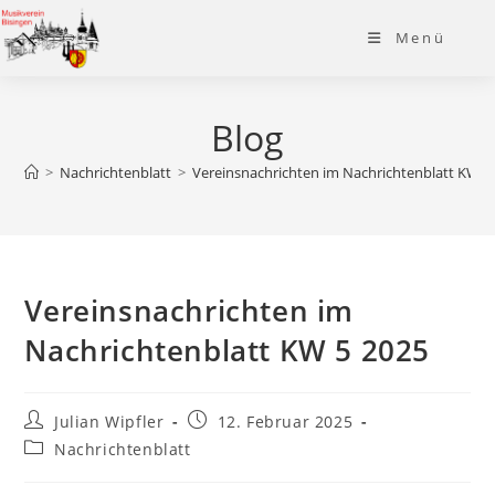
Zum
Menü
Inhalt
springen
Blog
>
Nachrichtenblatt
>
Vereinsnachrichten im Nachrichtenblatt KW 5
Vereinsnachrichten im
Nachrichtenblatt KW 5 2025
Beitrags-
Beitrag
Julian Wipfler
12. Februar 2025
Autor:
veröffentlicht:
Beitrags-
Nachrichtenblatt
Kategorie: