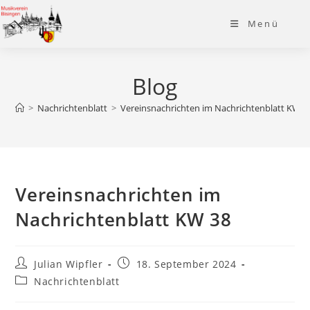
Zum
Menü
Inhalt
springen
Blog
>
Nachrichtenblatt
>
Vereinsnachrichten im Nachrichtenblatt KW 3
Vereinsnachrichten im
Nachrichtenblatt KW 38
Beitrags-
Beitrag
Julian Wipfler
18. September 2024
Autor:
veröffentlicht:
Beitrags-
Nachrichtenblatt
Kategorie: