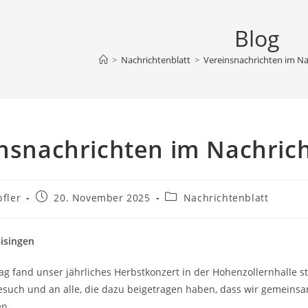
Blog
>
Nachrichtenblatt
>
Vereinsnachrichten im Na
nsnachrichten im Nachrich
Beitrag
Beitrags-
pfler
20. November 2025
Nachrichtenblatt
veröffentlicht:
Kategorie:
isingen
ag fand unser jährliches Herbstkonzert in der Hohenzollernhalle st
esuch und an alle, die dazu beigetragen haben, dass wir gemeins
en.