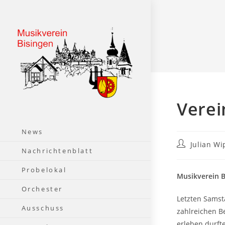
Zum
Inhalt
springen
Verei
News
Beitrags-
Julian Wi
Nachrichtenblatt
Autor:
Probelokal
Musikverein B
Orchester
Letzten Samst
Ausschuss
zahlreichen B
erleben durft