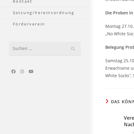
Kontakt
Die Proben in
Satzung/Vereinsordnung
Förderverein
Montag 27.10.
„No White Soc
Belegung Prob
Diese
Website
Samstag 25.10
durchsuchen
Erwachsene un
White Socks“,
DAS KÖNN
Vere
Nach