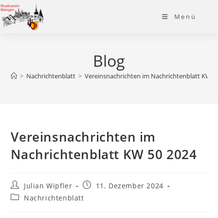
Zum
Menü
Inhalt
springen
Blog
>
Nachrichtenblatt
>
Vereinsnachrichten im Nachrichtenblatt KW 5
Vereinsnachrichten im
Nachrichtenblatt KW 50 2024
Beitrags-
Beitrag
Julian Wipfler
11. Dezember 2024
Autor:
veröffentlicht:
Beitrags-
Nachrichtenblatt
Kategorie: