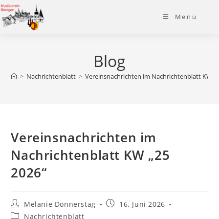
Zum
Menü
Inhalt
springen
Blog
>
Nachrichtenblatt
>
Vereinsnachrichten im Nachrichtenblatt KW „
Vereinsnachrichten im
Nachrichtenblatt KW „25
2026“
Beitrags-
Beitrag
Melanie Donnerstag
16. Juni 2026
Autor:
veröffentlicht:
Beitrags-
Nachrichtenblatt