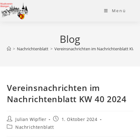
Zum
Menü
Inhalt
springen
Blog
>
Nachrichtenblatt
>
Vereinsnachrichten im Nachrichtenblatt KW 4
Vereinsnachrichten im
Nachrichtenblatt KW 40 2024
Beitrags-
Beitrag
Julian Wipfler
1. Oktober 2024
Autor:
veröffentlicht:
Beitrags-
Nachrichtenblatt
Kategorie: