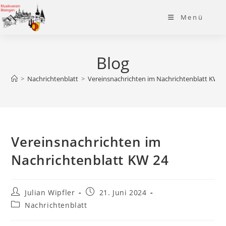
Zum
Menü
Inhalt
springen
Blog
>
Nachrichtenblatt
>
Vereinsnachrichten im Nachrichtenblatt KW 2
Vereinsnachrichten im
Nachrichtenblatt KW 24
Beitrags-
Beitrag
Julian Wipfler
21. Juni 2024
Autor:
veröffentlicht:
Beitrags-
Nachrichtenblatt
Kategorie: